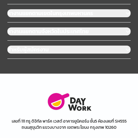
หางานแยกตามเขตในกรุงเทพมหานคร
หางานแยกตามจังหวัดในประเทศไทย
สำหรับผู้สมัครงาน
เลขที่ 111 ทรู ดิจิทัล พาร์ค เวสต์ อาคารยูนิคอร์น ชั้น5 ห้องเลขที่ SH555
ถนนสุขุมวิท แขวงบางจาก เขตพระโขนง กรุงเทพ 10260