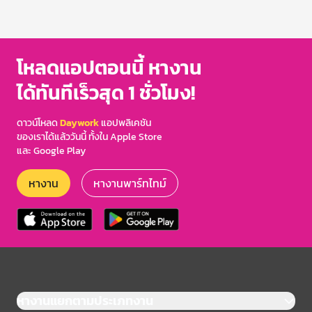
โหลดแอปตอนนี้ หางาน
ได้ทันทีเร็วสุด 1 ชั่วโมง!
ดาวน์โหลด
Daywork
แอปพลิเคชัน
ของเราได้แล้ววันนี้ ทั้งใน Apple Store
และ Google Play
หางาน
หางานพาร์ทไทม์
หางานแยกตามประเภทงาน