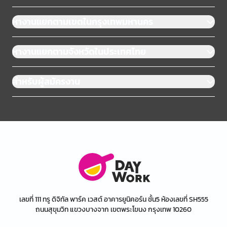
หางานแยกตามเขตในกรุงเทพมหานคร
หางานแยกตามจังหวัดในประเทศไทย
สำหรับผู้สมัครงาน
เลขที่ 111 ทรู ดิจิทัล พาร์ค เวสต์ อาคารยูนิคอร์น ชั้น5 ห้องเลขที่ SH555
ถนนสุขุมวิท แขวงบางจาก เขตพระโขนง กรุงเทพ 10260