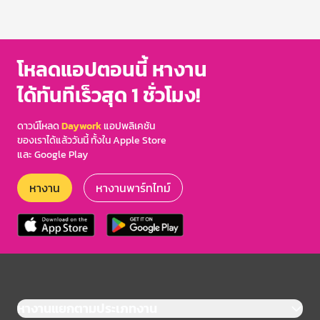
โหลดแอปตอนนี้ หางาน
ได้ทันทีเร็วสุด 1 ชั่วโมง!
ดาวน์โหลด
Daywork
แอปพลิเคชัน
ของเราได้แล้ววันนี้ ทั้งใน Apple Store
และ Google Play
หางาน
หางานพาร์ทไทม์
หางานแยกตามประเภทงาน