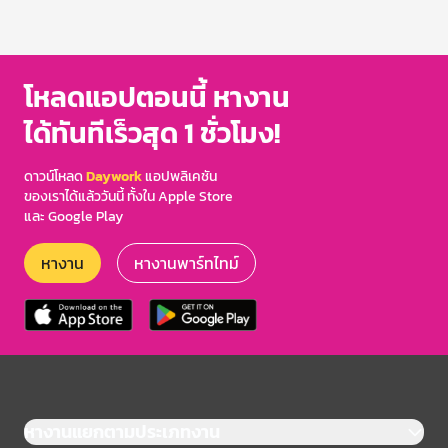
โหลดแอปตอนนี้ หางาน
ได้ทันทีเร็วสุด 1 ชั่วโมง!
ดาวน์โหลด
Daywork
แอปพลิเคชัน
ของเราได้แล้ววันนี้ ทั้งใน Apple Store
และ Google Play
หางาน
หางานพาร์ทไทม์
หางานแยกตามประเภทงาน