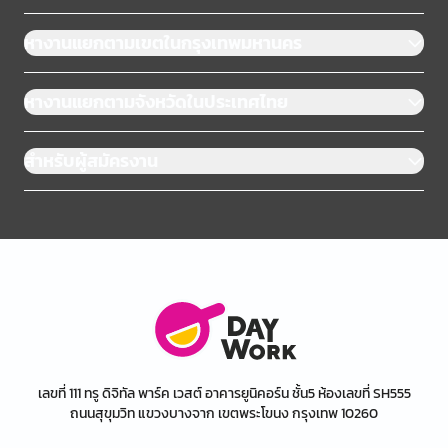
หางานแยกตามเขตในกรุงเทพมหานคร
หางานแยกตามจังหวัดในประเทศไทย
สำหรับผู้สมัครงาน
เลขที่ 111 ทรู ดิจิทัล พาร์ค เวสต์ อาคารยูนิคอร์น ชั้น5 ห้องเลขที่ SH555
ถนนสุขุมวิท แขวงบางจาก เขตพระโขนง กรุงเทพ 10260