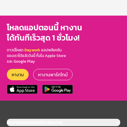
โหลดแอปตอนนี้ หางาน
ได้ทันทีเร็วสุด 1 ชั่วโมง!
ดาวน์โหลด
Daywork
แอปพลิเคชัน
ของเราได้แล้ววันนี้ ทั้งใน Apple Store
และ Google Play
หางาน
หางานพาร์ทไทม์
หางานแยกตามประเภทงาน