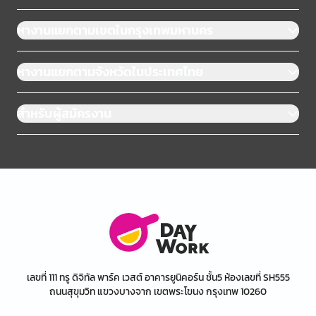
หางานแยกตามเขตในกรุงเทพมหานคร
หางานแยกตามจังหวัดในประเทศไทย
สำหรับผู้สมัครงาน
เลขที่ 111 ทรู ดิจิทัล พาร์ค เวสต์ อาคารยูนิคอร์น ชั้น5 ห้องเลขที่ SH555
ถนนสุขุมวิท แขวงบางจาก เขตพระโขนง กรุงเทพ 10260