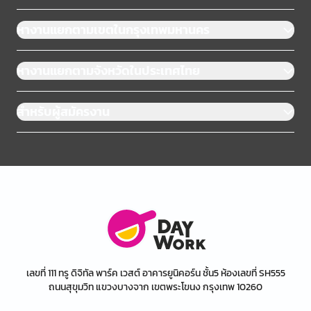
หางานแยกตามเขตในกรุงเทพมหานคร
หางานแยกตามจังหวัดในประเทศไทย
สำหรับผู้สมัครงาน
เลขที่ 111 ทรู ดิจิทัล พาร์ค เวสต์ อาคารยูนิคอร์น ชั้น5 ห้องเลขที่ SH555
ถนนสุขุมวิท แขวงบางจาก เขตพระโขนง กรุงเทพ 10260