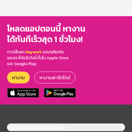
โหลดแอปตอนนี้ หางาน
ได้ทันทีเร็วสุด 1 ชั่วโมง!
ดาวน์โหลด
Daywork
แอปพลิเคชัน
ของเราได้แล้ววันนี้ ทั้งใน Apple Store
และ Google Play
หางาน
หางานพาร์ทไทม์
หางานแยกตามประเภทงาน