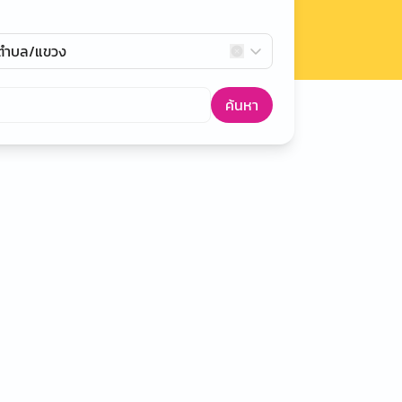
กตำบล/แขวง
ค้นหา