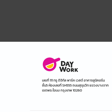
เลขที่ 111 ทรู ดิจิทัล พาร์ค เวสต์ อาคารยูนิคอร์น
ชั้น5 ห้องเลขที่ SH555 ถนนสุขุมวิท แขวงบางจาก
เขตพระโขนง กรุงเทพ 10260