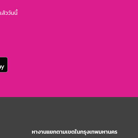
้ววันนี้
หางานแยกตามเขตในกรุงเทพมหานคร