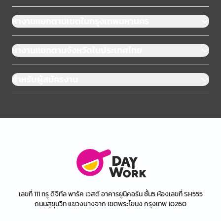
หางานแยกตามเขตในกรุงเทพมหานคร
หางานแยกตามจังหวัดในประเทศไทย
สำหรับผู้สมัครงาน
เลขที่ 111 ทรู ดิจิทัล พาร์ค เวสต์ อาคารยูนิคอร์น ชั้น5 ห้องเลขที่ SH555
ถนนสุขุมวิท แขวงบางจาก เขตพระโขนง กรุงเทพ 10260