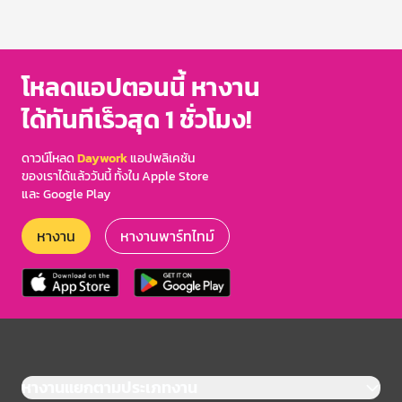
โหลดแอปตอนนี้ หางาน
ได้ทันทีเร็วสุด 1 ชั่วโมง!
ดาวน์โหลด
Daywork
แอปพลิเคชัน
ของเราได้แล้ววันนี้ ทั้งใน Apple Store
และ Google Play
หางาน
หางานพาร์ทไทม์
หางานแยกตามประเภทงาน