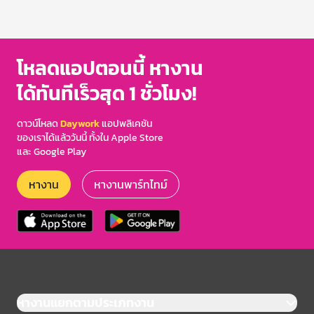
โหลดแอปตอนนี้ หางาน
ได้ทันทีเร็วสุด 1 ชั่วโมง!
ดาวน์โหลด
Daywork
แอปพลิเคชัน
ของเราได้แล้ววันนี้ ทั้งใน Apple Store
และ Google Play
หางาน
หางานพาร์ทไทม์
หางานแยกตามประเภทงาน