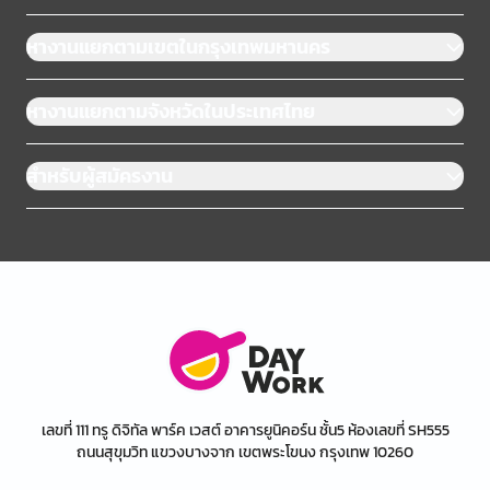
หางานแยกตามเขตในกรุงเทพมหานคร
หางานแยกตามจังหวัดในประเทศไทย
สำหรับผู้สมัครงาน
เลขที่ 111 ทรู ดิจิทัล พาร์ค เวสต์ อาคารยูนิคอร์น ชั้น5 ห้องเลขที่ SH555
ถนนสุขุมวิท แขวงบางจาก เขตพระโขนง กรุงเทพ 10260