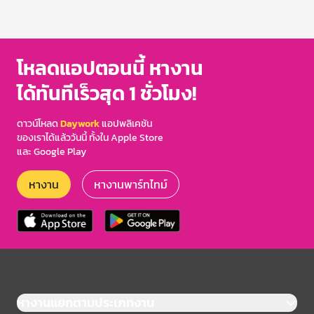
โหลดแอปตอนนี้ หางาน
ได้ทันทีเร็วสุด 1 ชั่วโมง!
ดาวน์โหลด
Daywork
แอปพลิเคชัน
ของเราได้แล้ววันนี้ ทั้งใน Apple Store
และ Google Play
หางาน
หางานพาร์ทไทม์
หางานแยกตามประเภทงาน