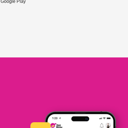
ะ Google Play