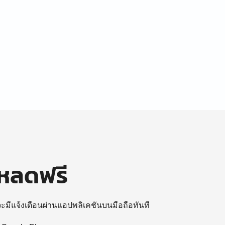
โหลดฟรี
 จะมีแจ้งเตือนผ่านแอปพลิเคชันบนมือถือทันที