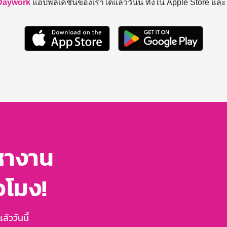
Daywork
แอปพลิเคชันของเราได้แล้ววันนี้ ทั้งใน Apple Store แล
หางาน
่วโมง!
้ววันนี้