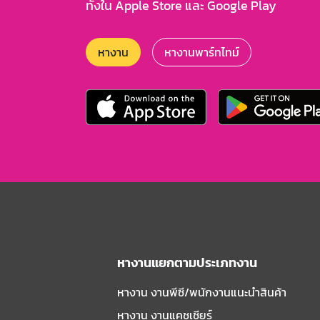
ทั้งใน Apple Store และ Google Play
หางาน
หางานพาร์ทไทม์
หางานแยกตามประเภทงาน
หางาน งานพีซี/พนักงานแนะนําสินค้า
หางาน งานแคชเชียร์