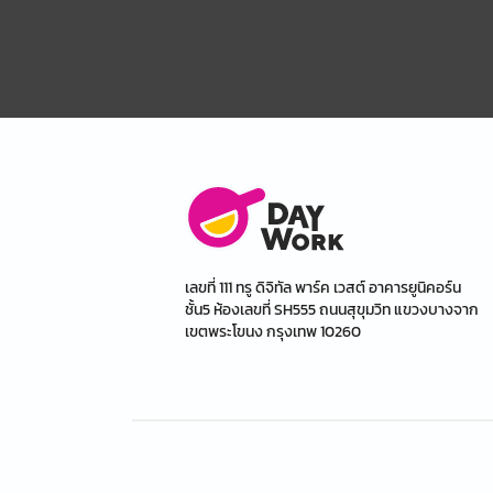
เลขที่ 111 ทรู ดิจิทัล พาร์ค เวสต์ อาคารยูนิคอร์น
ชั้น5 ห้องเลขที่ SH555 ถนนสุขุมวิท แขวงบางจาก
เขตพระโขนง กรุงเทพ 10260