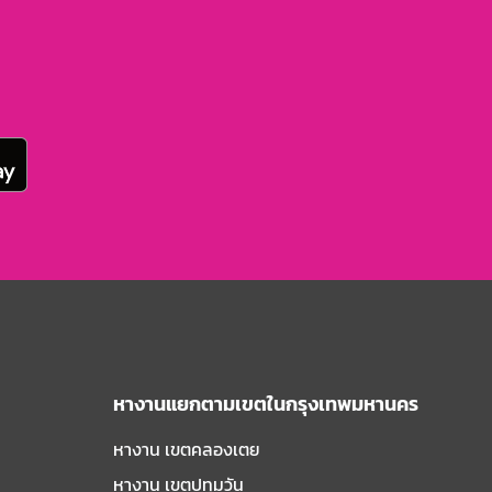
หางานแยกตามเขตในกรุงเทพมหานคร
หางาน เขตคลองเตย
หางาน เขตปทุมวัน