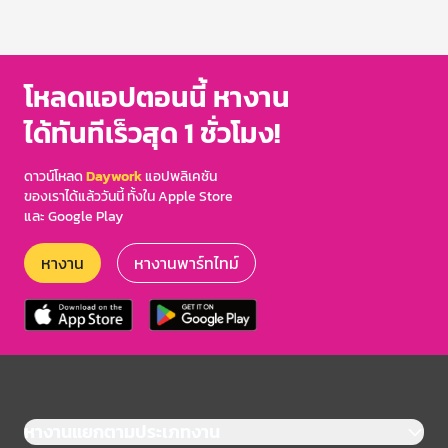
โหลดแอปตอนนี้ หางาน
ได้ทันทีเร็วสุด 1 ชั่วโมง!
ดาวน์โหลด
Daywork
แอปพลิเคชัน
ของเราได้แล้ววันนี้ ทั้งใน Apple Store
และ Google Play
หางาน
หางานพาร์ทไทม์
หางานแยกตามประเภทงาน