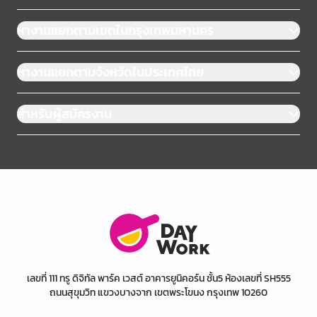
หางานแยกตามเขตในกรุงเทพมหานคร
หางานแยกตามจังหวัดในประเทศไทย
สำหรับผู้สมัครงาน
เลขที่ 111 ทรู ดิจิทัล พาร์ค เวสต์ อาคารยูนิคอร์น ชั้น5 ห้องเลขที่ SH555
ถนนสุขุมวิท แขวงบางจาก เขตพระโขนง กรุงเทพ 10260