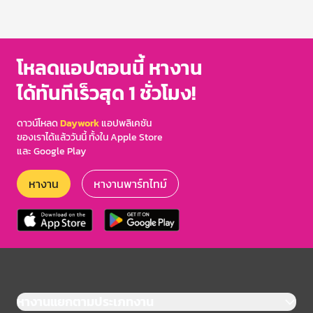
โหลดแอปตอนนี้ หางาน
ได้ทันทีเร็วสุด 1 ชั่วโมง!
ดาวน์โหลด
Daywork
แอปพลิเคชัน
ของเราได้แล้ววันนี้ ทั้งใน Apple Store
และ Google Play
หางาน
หางานพาร์ทไทม์
หางานแยกตามประเภทงาน