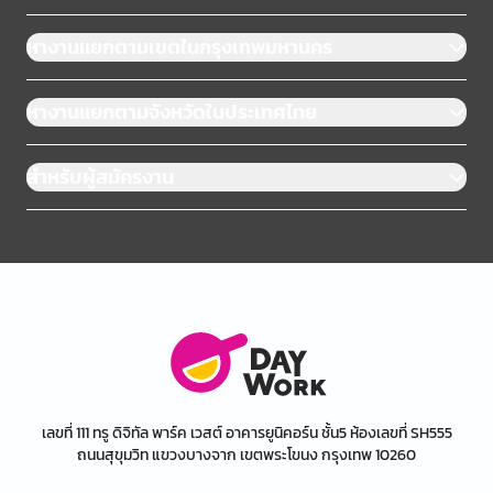
หางานแยกตามเขตในกรุงเทพมหานคร
หางานแยกตามจังหวัดในประเทศไทย
สำหรับผู้สมัครงาน
เลขที่ 111 ทรู ดิจิทัล พาร์ค เวสต์ อาคารยูนิคอร์น ชั้น5 ห้องเลขที่ SH555
ถนนสุขุมวิท แขวงบางจาก เขตพระโขนง กรุงเทพ 10260