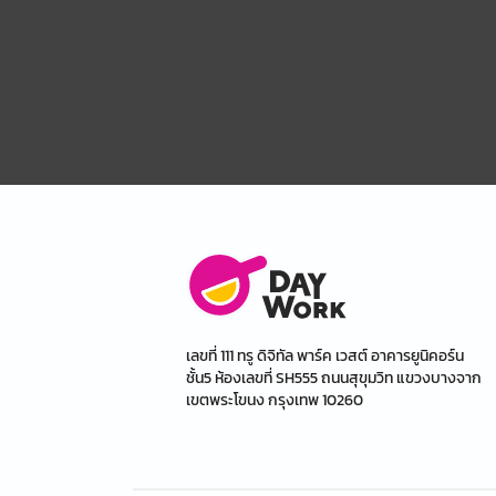
เลขที่ 111 ทรู ดิจิทัล พาร์ค เวสต์ อาคารยูนิคอร์น
ชั้น5 ห้องเลขที่ SH555 ถนนสุขุมวิท แขวงบางจาก
เขตพระโขนง กรุงเทพ 10260