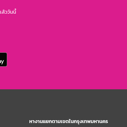
้ววันนี้
หางานแยกตามเขตในกรุงเทพมหานคร