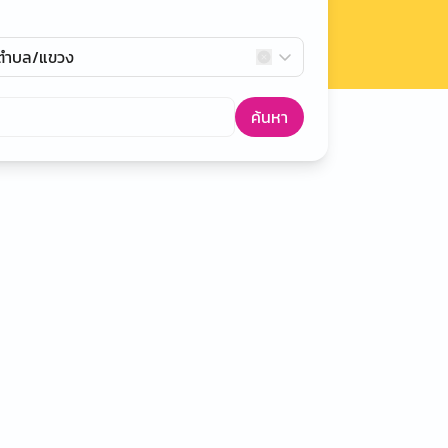
กตำบล/แขวง
ค้นหา