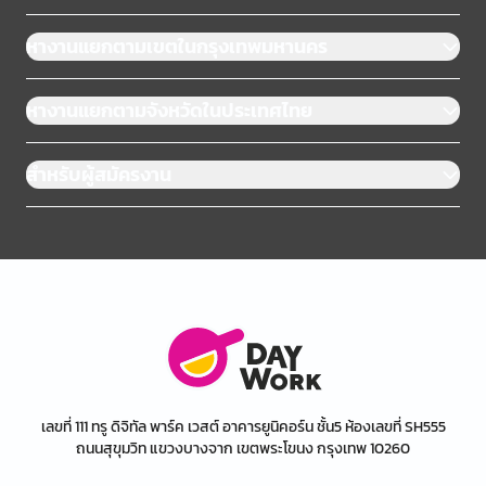
หางานแยกตามเขตในกรุงเทพมหานคร
หางานแยกตามจังหวัดในประเทศไทย
สำหรับผู้สมัครงาน
เลขที่ 111 ทรู ดิจิทัล พาร์ค เวสต์ อาคารยูนิคอร์น ชั้น5 ห้องเลขที่ SH555
ถนนสุขุมวิท แขวงบางจาก เขตพระโขนง กรุงเทพ 10260