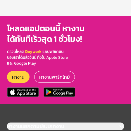
โหลดแอปตอนนี้ หางาน
ได้ทันทีเร็วสุด 1 ชั่วโมง!
ดาวน์โหลด
Daywork
แอปพลิเคชัน
ของเราได้แล้ววันนี้ ทั้งใน Apple Store
และ Google Play
หางาน
หางานพาร์ทไทม์
หางานแยกตามประเภทงาน