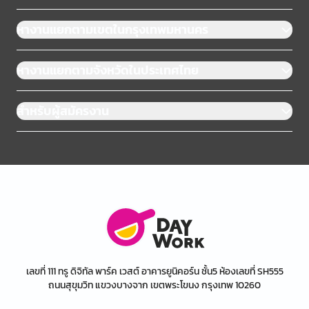
หางานแยกตามเขตในกรุงเทพมหานคร
หางานแยกตามจังหวัดในประเทศไทย
สำหรับผู้สมัครงาน
เลขที่ 111 ทรู ดิจิทัล พาร์ค เวสต์ อาคารยูนิคอร์น ชั้น5 ห้องเลขที่ SH555
ถนนสุขุมวิท แขวงบางจาก เขตพระโขนง กรุงเทพ 10260