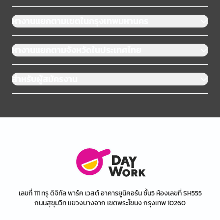
หางานแยกตามเขตในกรุงเทพมหานคร
หางานแยกตามจังหวัดในประเทศไทย
สำหรับผู้สมัครงาน
เลขที่ 111 ทรู ดิจิทัล พาร์ค เวสต์ อาคารยูนิคอร์น ชั้น5 ห้องเลขที่ SH555
ถนนสุขุมวิท แขวงบางจาก เขตพระโขนง กรุงเทพ 10260