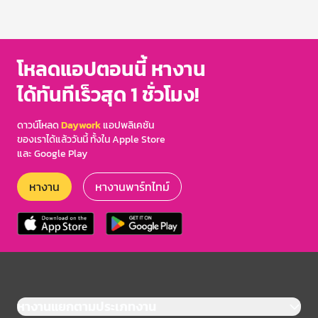
โหลดแอปตอนนี้ หางาน
ได้ทันทีเร็วสุด 1 ชั่วโมง!
ดาวน์โหลด
Daywork
แอปพลิเคชัน
ของเราได้แล้ววันนี้ ทั้งใน Apple Store
และ Google Play
หางาน
หางานพาร์ทไทม์
หางานแยกตามประเภทงาน