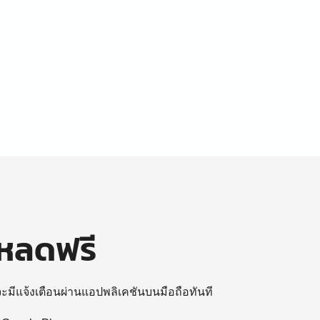
โหลดฟรี
 จะมีแจ้งเตือนผ่านแอปพลิเคชันบนมือถือทันที