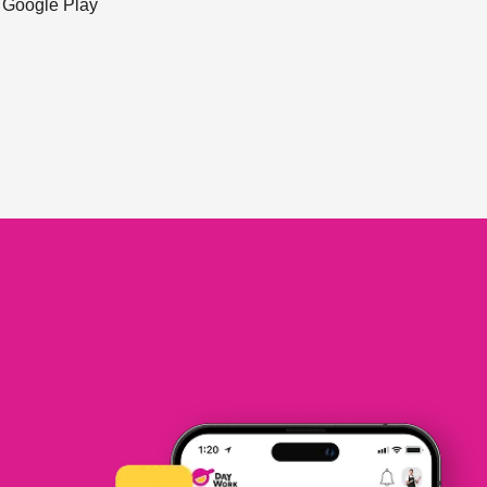
ะ Google Play