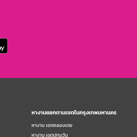
หางานแยกตามเขตในกรุงเทพมหานคร
หางาน เขตคลองเตย
หางาน เขตปทุมวัน