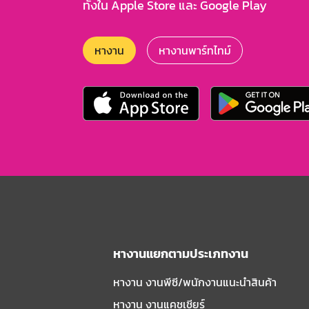
ทั้งใน Apple Store และ Google Play
หางาน
หางานพาร์ทไทม์
หางานแยกตามประเภทงาน
หางาน งานพีซี/พนักงานแนะนําสินค้า
หางาน งานแคชเชียร์