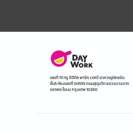
เลขที่ 111 ทรู ดิจิทัล พาร์ค เวสต์ อาคารยูนิคอร์น
ชั้น5 ห้องเลขที่ SH555 ถนนสุขุมวิท แขวงบางจาก
เขตพระโขนง กรุงเทพ 10260