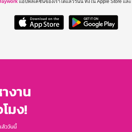
Daywork
แอปพลิเคชันของเราได้แล้ววันนี้ ทั้งใน Apple Store แล
หางาน
่วโมง!
้ววันนี้