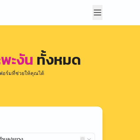
ะพะงัน
ทั้งหมด
อร์มที่ช่วยให้คุณได้
กตำบล/แขวง