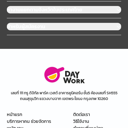
หางานแยกตามจังหวัดในประเทศไทย
สำหรับผู้สมัครงาน
เลขที่ 111 ทรู ดิจิทัล พาร์ค เวสต์ อาคารยูนิคอร์น ชั้น5 ห้องเลขที่ SH555
ถนนสุขุมวิท แขวงบางจาก เขตพระโขนง กรุงเทพ 10260
หน้าแรก
ติดต่อเรา
บริการหาคน ช่วยจัดการ
วิธีใช้งาน
พนักงาน
คำถามที่พบบ่อย