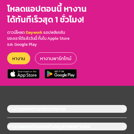
โหลดแอปตอนนี้ หางาน
ได้ทันทีเร็วสุด 1 ชั่วโมง!
ดาวน์โหลด
Daywork
แอปพลิเคชัน
ของเราได้แล้ววันนี้ ทั้งใน Apple Store
และ Google Play
หางาน
หางานพาร์ทไทม์
หางานแยกตามประเภทงาน
หางานแยกตามเขตในกรุงเทพมหานคร