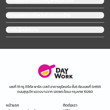
หางานแยกตามเขตในกรุงเทพมหานคร
หางานแยกตามจังหวัดในประเทศไทย
สำหรับผู้สมัครงาน
เลขที่ 111 ทรู ดิจิทัล พาร์ค เวสต์ อาคารยูนิคอร์น ชั้น5 ห้องเลขที่ SH555
ถนนสุขุมวิท แขวงบางจาก เขตพระโขนง กรุงเทพ 10260
หน้าแรก
ติดต่อเรา