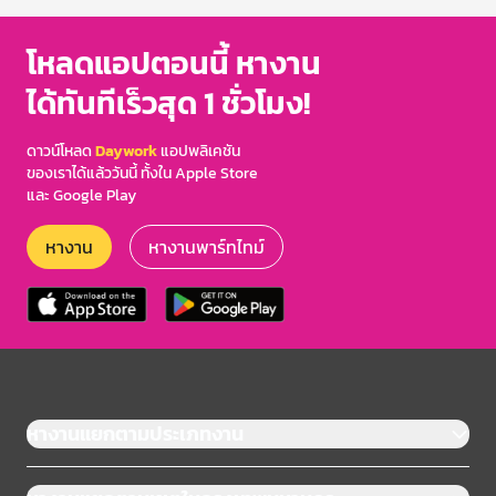
โหลดแอปตอนนี้ หางาน
ได้ทันทีเร็วสุด 1 ชั่วโมง!
ดาวน์โหลด
Daywork
แอปพลิเคชัน
ของเราได้แล้ววันนี้ ทั้งใน Apple Store
และ Google Play
หางาน
หางานพาร์ทไทม์
หางานแยกตามประเภทงาน