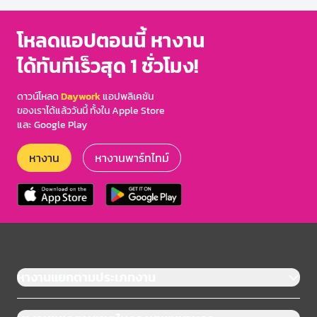
โหลดแอปตอนนี้ หางาน
ได้ทันทีเร็วสุด 1 ชั่วโมง!
ดาวน์โหลด
Daywork
แอปพลิเคชัน
ของเราได้แล้ววันนี้ ทั้งใน Apple Store
และ Google Play
หางาน
หางานพาร์ทไทม์
หางานแยกตามประเภทงาน