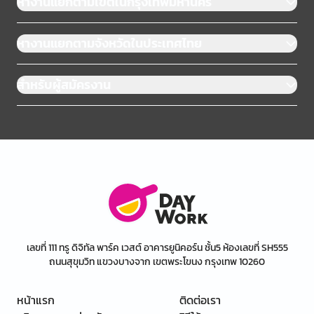
หางานแยกตามเขตในกรุงเทพมหานคร
หางานแยกตามจังหวัดในประเทศไทย
สำหรับผู้สมัครงาน
เลขที่ 111 ทรู ดิจิทัล พาร์ค เวสต์ อาคารยูนิคอร์น ชั้น5 ห้องเลขที่ SH555
ถนนสุขุมวิท แขวงบางจาก เขตพระโขนง กรุงเทพ 10260
หน้าแรก
ติดต่อเรา