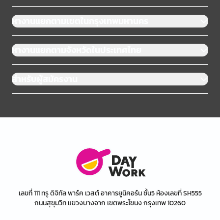
หางานแยกตามเขตในกรุงเทพมหานคร
หางานแยกตามจังหวัดในประเทศไทย
สำหรับผู้สมัครงาน
เลขที่ 111 ทรู ดิจิทัล พาร์ค เวสต์ อาคารยูนิคอร์น ชั้น5 ห้องเลขที่ SH555
ถนนสุขุมวิท แขวงบางจาก เขตพระโขนง กรุงเทพ 10260