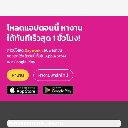
โหลดแอปตอนนี้ หางาน
ได้ทันทีเร็วสุด 1 ชั่วโมง!
ดาวน์โหลด
Daywork
แอปพลิเคชัน
ของเราได้แล้ววันนี้ ทั้งใน Apple Store
และ Google Play
หางาน
หางานพาร์ทไทม์
หางานแยกตามประเภทงาน