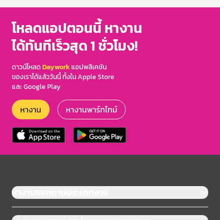
โหลดแอปตอนนี้ หางาน
ได้ทันทีเร็วสุด 1 ชั่วโมง!
ดาวน์โหลด
Daywork
แอปพลิเคชัน
ของเราได้แล้ววันนี้ ทั้งใน Apple Store
และ Google Play
หางาน
หางานพาร์ทไทม์
หางานแยกตามประเภทงาน