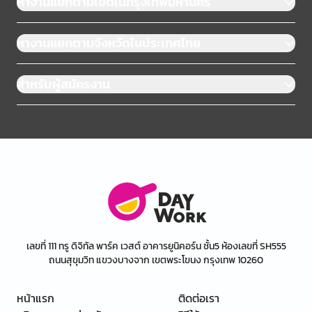
หางานแยกตามเขตในกรุงเทพมหานคร
หางานแยกตามจังหวัดในประเทศไทย
สำหรับผู้สมัครงาน
เลขที่ 111 ทรู ดิจิทัล พาร์ค เวสต์ อาคารยูนิคอร์น ชั้น5 ห้องเลขที่ SH555
ถนนสุขุมวิท แขวงบางจาก เขตพระโขนง กรุงเทพ 10260
หน้าแรก
ติดต่อเรา