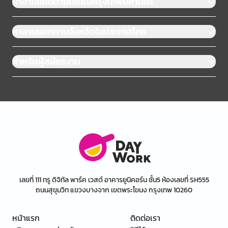
หางานแยกตามเขตในกรุงเทพมหานคร
หางานแยกตามจังหวัดในประเทศไทย
สำหรับผู้สมัครงาน
เลขที่ 111 ทรู ดิจิทัล พาร์ค เวสต์ อาคารยูนิคอร์น ชั้น5 ห้องเลขที่ SH555
ถนนสุขุมวิท แขวงบางจาก เขตพระโขนง กรุงเทพ 10260
หน้าแรก
ติดต่อเรา