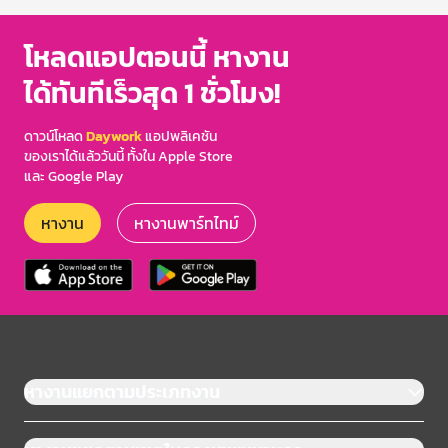
โหลดแอปตอนนี้ หางาน
ได้ทันทีเร็วสุด 1 ชั่วโมง!
ดาวน์โหลด
Daywork
แอปพลิเคชัน
ของเราได้แล้ววันนี้ ทั้งใน Apple Store
และ Google Play
หางาน
หางานพาร์ทไทม์
หางานแยกตามประเภทงาน