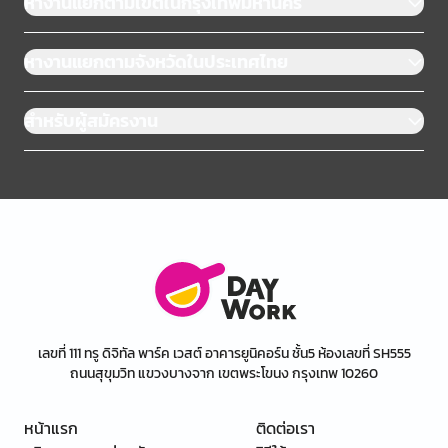
หางานแยกตามเขตในกรุงเทพมหานคร
หางานแยกตามจังหวัดในประเทศไทย
สำหรับผู้สมัครงาน
เลขที่ 111 ทรู ดิจิทัล พาร์ค เวสต์ อาคารยูนิคอร์น ชั้น5 ห้องเลขที่ SH555
ถนนสุขุมวิท แขวงบางจาก เขตพระโขนง กรุงเทพ 10260
หน้าแรก
ติดต่อเรา