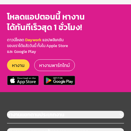
โหลดแอปตอนนี้ หางาน
ได้ทันทีเร็วสุด 1 ชั่วโมง!
ดาวน์โหลด
Daywork
แอปพลิเคชัน
ของเราได้แล้ววันนี้ ทั้งใน Apple Store
และ Google Play
หางาน
หางานพาร์ทไทม์
หางานแยกตามประเภทงาน