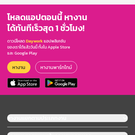
โหลดแอปตอนนี้ หางาน
ได้ทันทีเร็วสุด 1 ชั่วโมง!
ดาวน์โหลด
Daywork
แอปพลิเคชัน
ของเราได้แล้ววันนี้ ทั้งใน Apple Store
และ Google Play
หางาน
หางานพาร์ทไทม์
หางานแยกตามประเภทงาน