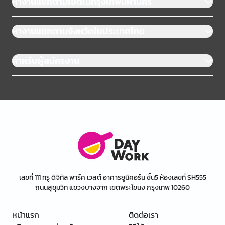
หางานแยกตามเขตในกรุงเทพมหานคร
หางานแยกตามจังหวัดในประเทศไทย
สำหรับผู้สมัครงาน
เลขที่ 111 ทรู ดิจิทัล พาร์ค เวสต์ อาคารยูนิคอร์น ชั้น5 ห้องเลขที่ SH555
ถนนสุขุมวิท แขวงบางจาก เขตพระโขนง กรุงเทพ 10260
หน้าแรก
ติดต่อเรา