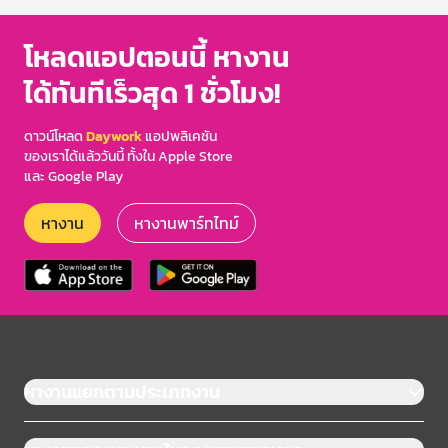
โหลดแอปตอนนี้ หางาน
ได้ทันทีเร็วสุด 1 ชั่วโมง!
ดาวน์โหลด
Daywork
แอปพลิเคชัน
ของเราได้แล้ววันนี้ ทั้งใน Apple Store
และ Google Play
หางาน
หางานพาร์ทไทม์
หางานแยกตามประเภทงาน