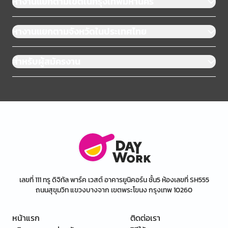
หางานแยกตามเขตในกรุงเทพมหานคร
หางานแยกตามจังหวัดในประเทศไทย
สำหรับผู้สมัครงาน
เลขที่ 111 ทรู ดิจิทัล พาร์ค เวสต์ อาคารยูนิคอร์น ชั้น5 ห้องเลขที่ SH555
ถนนสุขุมวิท แขวงบางจาก เขตพระโขนง กรุงเทพ 10260
หน้าแรก
ติดต่อเรา