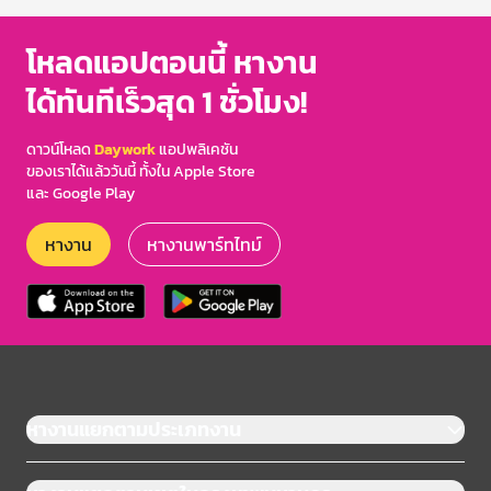
โหลดแอปตอนนี้ หางาน
ได้ทันทีเร็วสุด 1 ชั่วโมง!
ดาวน์โหลด
Daywork
แอปพลิเคชัน
ของเราได้แล้ววันนี้ ทั้งใน Apple Store
และ Google Play
หางาน
หางานพาร์ทไทม์
หางานแยกตามประเภทงาน