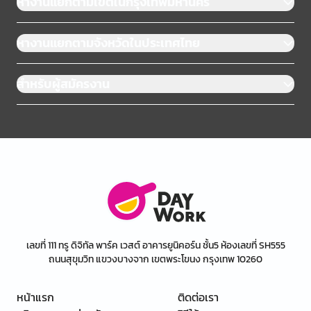
หางานแยกตามเขตในกรุงเทพมหานคร
หางานแยกตามจังหวัดในประเทศไทย
สำหรับผู้สมัครงาน
เลขที่ 111 ทรู ดิจิทัล พาร์ค เวสต์ อาคารยูนิคอร์น ชั้น5 ห้องเลขที่ SH555
ถนนสุขุมวิท แขวงบางจาก เขตพระโขนง กรุงเทพ 10260
หน้าแรก
ติดต่อเรา