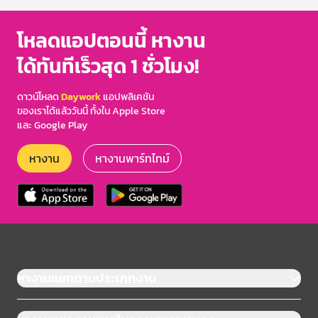
โหลดแอปตอนนี้ หางาน
ได้ทันทีเร็วสุด 1 ชั่วโมง!
ดาวน์โหลด
Daywork
แอปพลิเคชัน
ของเราได้แล้ววันนี้ ทั้งใน Apple Store
และ Google Play
หางาน
หางานพาร์ทไทม์
หางานแยกตามประเภทงาน