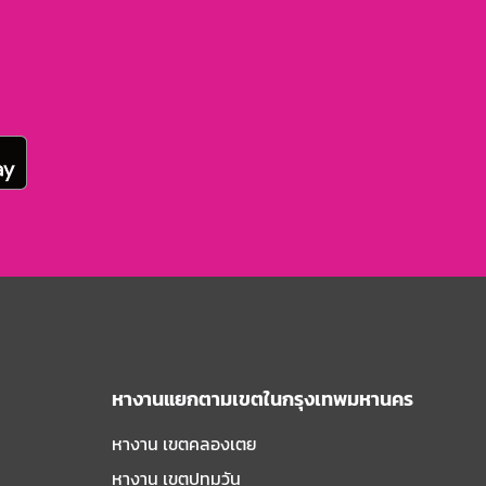
หางานแยกตามเขตในกรุงเทพมหานคร
หางาน เขตคลองเตย
หางาน เขตปทุมวัน