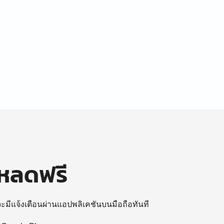
โหลดฟรี
 จะมีแจ้งเตือนผ่านแอปพลิเคชันบนมือถือทันที