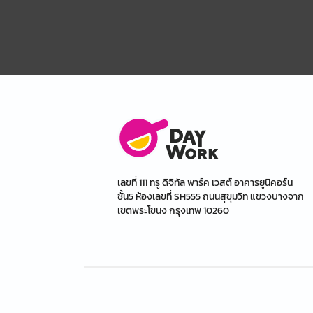
เลขที่ 111 ทรู ดิจิทัล พาร์ค เวสต์ อาคารยูนิคอร์น
ชั้น5 ห้องเลขที่ SH555 ถนนสุขุมวิท แขวงบางจาก
เขตพระโขนง กรุงเทพ 10260