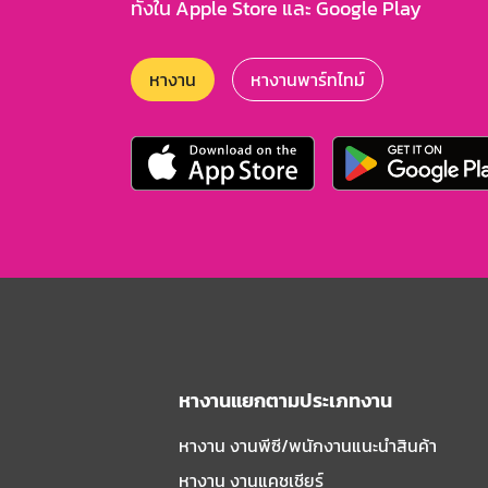
ทั้งใน Apple Store และ Google Play
หางาน
หางานพาร์ทไทม์
หางานแยกตามประเภทงาน
หางาน งานพีซี/พนักงานแนะนําสินค้า
หางาน งานแคชเชียร์