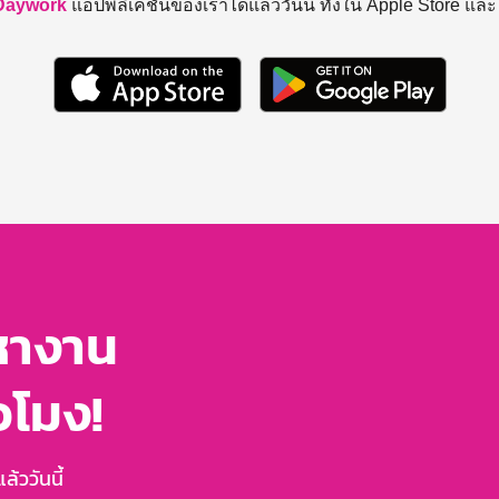
Daywork
แอปพลิเคชันของเราได้แล้ววันนี้ ทั้งใน Apple Store แล
หางาน
่วโมง!
้ววันนี้