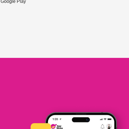
ะ Google Play