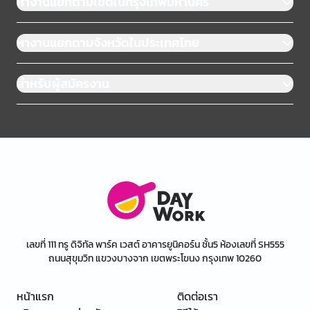
หางานแยกตามเขตในกรุงเทพมหานคร
หางานแยกตามจังหวัดในประเทศไทย
สำหรับผู้สมัครงาน
เลขที่ 111 ทรู ดิจิทัล พาร์ค เวสต์ อาคารยูนิคอร์น ชั้น5 ห้องเลขที่ SH555
ถนนสุขุมวิท แขวงบางจาก เขตพระโขนง กรุงเทพ 10260
หน้าแรก
ติดต่อเรา