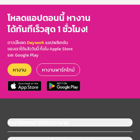
โหลดแอปตอนนี้ หางาน
ได้ทันทีเร็วสุด 1 ชั่วโมง!
ดาวน์โหลด
Daywork
แอปพลิเคชัน
ของเราได้แล้ววันนี้ ทั้งใน Apple Store
และ Google Play
หางาน
หางานพาร์ทไทม์
หางานแยกตามประเภทงาน