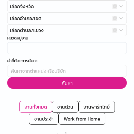
เลือกจังหวัด
เลือกอำเภอ/เขต
เลือกตำบล/แขวง
หมวดหมู่งาน
คำที่ต้องการค้นหา
ค้นหา
งานทั้งหมด
งานด่วน
งานพาร์ทไทม์
งานประจำ
Work from Home