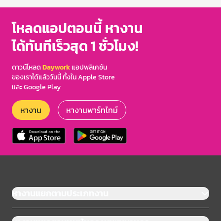
โหลดแอปตอนนี้ หางาน
ได้ทันทีเร็วสุด 1 ชั่วโมง!
ดาวน์โหลด
Daywork
แอปพลิเคชัน
ของเราได้แล้ววันนี้ ทั้งใน Apple Store
และ Google Play
หางาน
หางานพาร์ทไทม์
หางานแยกตามประเภทงาน