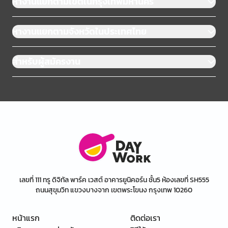
หางานแยกตามเขตในกรุงเทพมหานคร
หางานแยกตามจังหวัดในประเทศไทย
สำหรับผู้สมัครงาน
เลขที่ 111 ทรู ดิจิทัล พาร์ค เวสต์ อาคารยูนิคอร์น ชั้น5 ห้องเลขที่ SH555
ถนนสุขุมวิท แขวงบางจาก เขตพระโขนง กรุงเทพ 10260
หน้าแรก
ติดต่อเรา