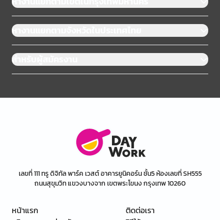
หางานแยกตามเขตในกรุงเทพมหานคร
หางานแยกตามจังหวัดในประเทศไทย
สำหรับผู้สมัครงาน
เลขที่ 111 ทรู ดิจิทัล พาร์ค เวสต์ อาคารยูนิคอร์น ชั้น5 ห้องเลขที่ SH555
ถนนสุขุมวิท แขวงบางจาก เขตพระโขนง กรุงเทพ 10260
หน้าแรก
ติดต่อเรา