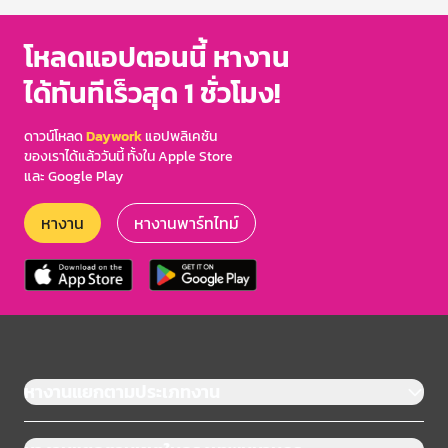
โหลดแอปตอนนี้ หางาน
ได้ทันทีเร็วสุด 1 ชั่วโมง!
ดาวน์โหลด
Daywork
แอปพลิเคชัน
ของเราได้แล้ววันนี้ ทั้งใน Apple Store
และ Google Play
หางาน
หางานพาร์ทไทม์
หางานแยกตามประเภทงาน