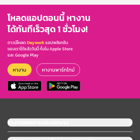
โหลดแอปตอนนี้ หางาน
ได้ทันทีเร็วสุด 1 ชั่วโมง!
ดาวน์โหลด
Daywork
แอปพลิเคชัน
ของเราได้แล้ววันนี้ ทั้งใน Apple Store
และ Google Play
หางาน
หางานพาร์ทไทม์
หางานแยกตามประเภทงาน