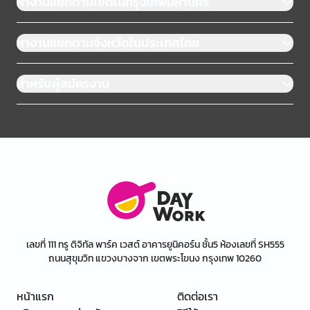
หางานแยกตามเขตในกรุงเทพมหานคร
หางานแยกตามจังหวัดในประเทศไทย
สำหรับผู้สมัครงาน
เลขที่ 111 ทรู ดิจิทัล พาร์ค เวสต์ อาคารยูนิคอร์น ชั้น5 ห้องเลขที่ SH555
ถนนสุขุมวิท แขวงบางจาก เขตพระโขนง กรุงเทพ 10260
หน้าแรก
ติดต่อเรา