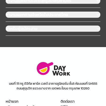
หางานแยกตามเขตในกรุงเทพมหานคร
หางานแยกตามจังหวัดในประเทศไทย
สำหรับผู้สมัครงาน
เลขที่ 111 ทรู ดิจิทัล พาร์ค เวสต์ อาคารยูนิคอร์น ชั้น5 ห้องเลขที่ SH555
ถนนสุขุมวิท แขวงบางจาก เขตพระโขนง กรุงเทพ 10260
หน้าแรก
ติดต่อเรา