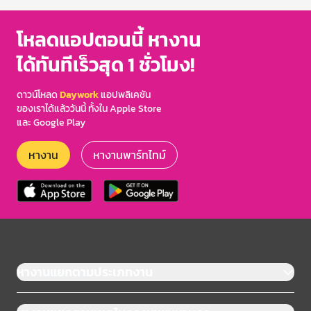
โหลดแอปตอนนี้ หางาน
ได้ทันทีเร็วสุด 1 ชั่วโมง!
ดาวน์โหลด
Daywork
แอปพลิเคชัน
ของเราได้แล้ววันนี้ ทั้งใน Apple Store
และ Google Play
หางาน
หางานพาร์ทไทม์
หางานแยกตามประเภทงาน