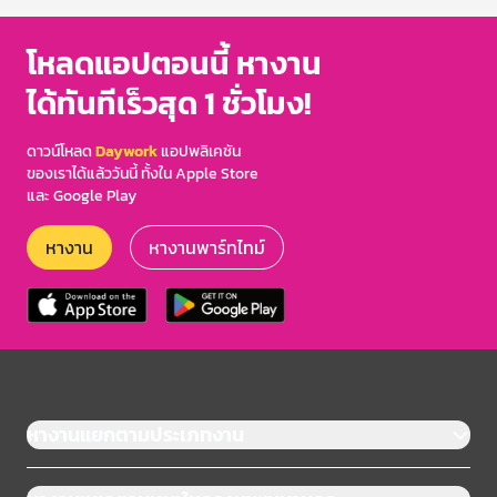
โหลดแอปตอนนี้ หางาน
ได้ทันทีเร็วสุด 1 ชั่วโมง!
ดาวน์โหลด
Daywork
แอปพลิเคชัน
ของเราได้แล้ววันนี้ ทั้งใน Apple Store
และ Google Play
หางาน
หางานพาร์ทไทม์
หางานแยกตามประเภทงาน