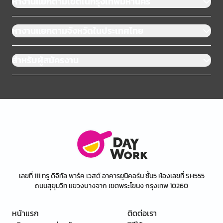
หางานแยกตามเขตในกรุงเทพมหานคร
หางานแยกตามจังหวัดในประเทศไทย
สำหรับผู้สมัครงาน
เลขที่ 111 ทรู ดิจิทัล พาร์ค เวสต์ อาคารยูนิคอร์น ชั้น5 ห้องเลขที่ SH555
ถนนสุขุมวิท แขวงบางจาก เขตพระโขนง กรุงเทพ 10260
หน้าแรก
ติดต่อเรา