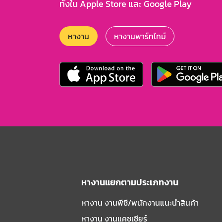
ทั้งใน Apple Store และ Google Play
หางาน
หางานพาร์ทไทม์
หางานแยกตามประเภทงาน
หางาน งานพีซี/พนักงานแนะนําสินค้า
หางาน งานแคชเชียร์