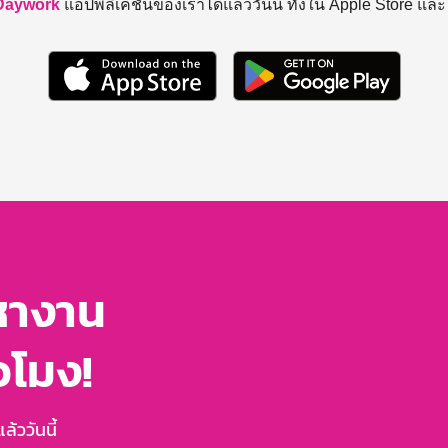
Daywork
แอปพลิเคชันของเราได้แล้ววันนี้ ทั้งใน Apple Store แล
หางาน
่วโมง!
้ววันนี้