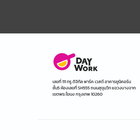
เลขที่ 111 ทรู ดิจิทัล พาร์ค เวสต์ อาคารยูนิคอร์น
ชั้น5 ห้องเลขที่ SH555 ถนนสุขุมวิท แขวงบางจาก
เขตพระโขนง กรุงเทพ 10260