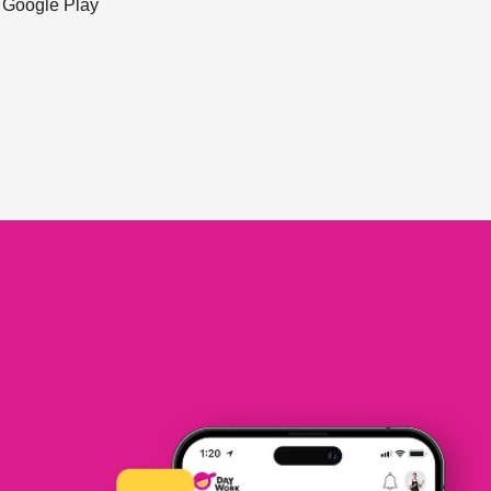
ะ Google Play