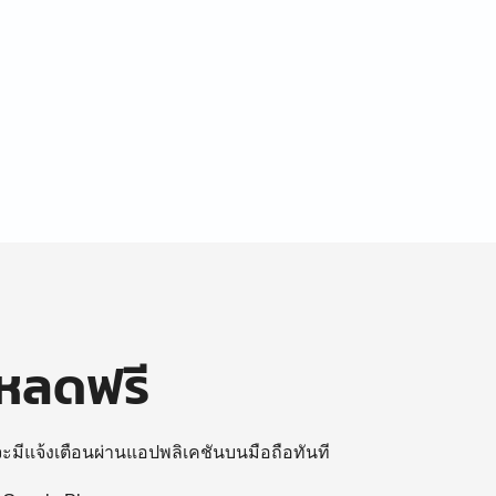
โหลดฟรี
 จะมีแจ้งเตือนผ่านแอปพลิเคชันบนมือถือทันที