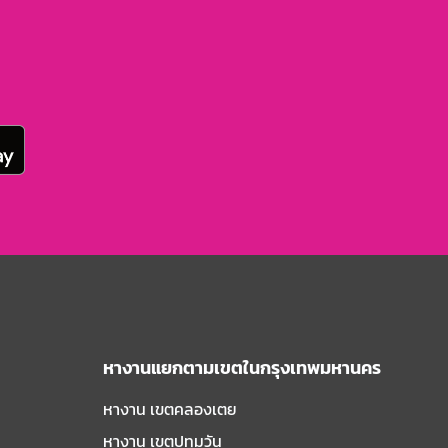
หางานแยกตามเขตในกรุงเทพมหานคร
หางาน เขตคลองเตย
หางาน เขตปทุมวัน