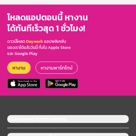
โหลดแอปตอนนี้ หางาน
ได้ทันทีเร็วสุด 1 ชั่วโมง!
ดาวน์โหลด
Daywork
แอปพลิเคชัน
ของเราได้แล้ววันนี้ ทั้งใน Apple Store
และ Google Play
หางาน
หางานพาร์ทไทม์
หางานแยกตามประเภทงาน