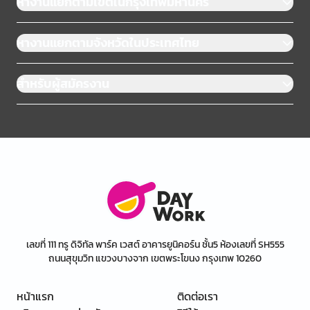
หางานแยกตามเขตในกรุงเทพมหานคร
หางานแยกตามจังหวัดในประเทศไทย
สำหรับผู้สมัครงาน
เลขที่ 111 ทรู ดิจิทัล พาร์ค เวสต์ อาคารยูนิคอร์น ชั้น5 ห้องเลขที่ SH555
ถนนสุขุมวิท แขวงบางจาก เขตพระโขนง กรุงเทพ 10260
หน้าแรก
ติดต่อเรา