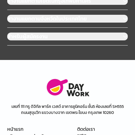
หางานแยกตามเขตในกรุงเทพมหานคร
หางานแยกตามจังหวัดในประเทศไทย
สำหรับผู้สมัครงาน
เลขที่ 111 ทรู ดิจิทัล พาร์ค เวสต์ อาคารยูนิคอร์น ชั้น5 ห้องเลขที่ SH555
ถนนสุขุมวิท แขวงบางจาก เขตพระโขนง กรุงเทพ 10260
หน้าแรก
ติดต่อเรา