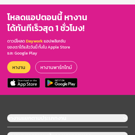
โหลดแอปตอนนี้ หางาน
ได้ทันทีเร็วสุด 1 ชั่วโมง!
ดาวน์โหลด
Daywork
แอปพลิเคชัน
ของเราได้แล้ววันนี้ ทั้งใน Apple Store
และ Google Play
หางาน
หางานพาร์ทไทม์
หางานแยกตามประเภทงาน