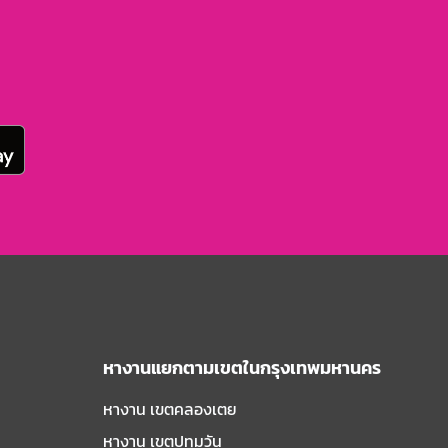
หางานแยกตามเขตในกรุงเทพมหานคร
หางาน เขตคลองเตย
หางาน เขตปทุมวัน