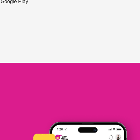
ะ Google Play