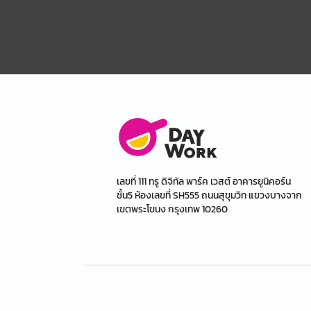
เลขที่ 111 ทรู ดิจิทัล พาร์ค เวสต์ อาคารยูนิคอร์น
ชั้น5 ห้องเลขที่ SH555 ถนนสุขุมวิท แขวงบางจาก
เขตพระโขนง กรุงเทพ 10260