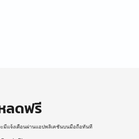
โหลดฟรี
 จะมีแจ้งเตือนผ่านแอปพลิเคชันบนมือถือทันที