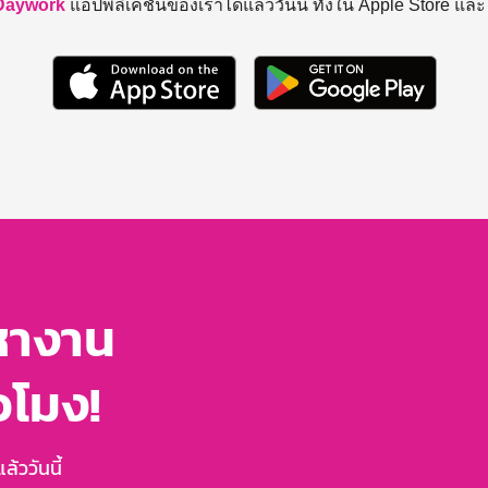
Daywork
แอปพลิเคชันของเราได้แล้ววันนี้ ทั้งใน Apple Store แล
หางาน
่วโมง!
้ววันนี้