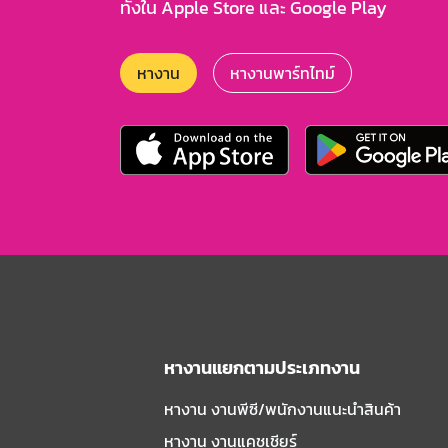
ทั้งใน Apple Store และ Google Play
หางาน
หางานพาร์ทไทม์
หางานแยกตามประเภทงาน
หางาน งานพีซี/พนักงานแนะนําสินค้า
หางาน งานแคชเชียร์