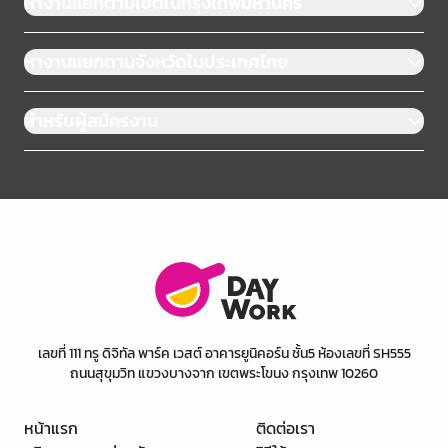
หางานแยกตามเขตในกรุงเทพมหานคร
หางานแยกตามจังหวัดในประเทศไทย
สำหรับผู้สมัครงาน
เลขที่ 111 ทรู ดิจิทัล พาร์ค เวสต์ อาคารยูนิคอร์น ชั้น5 ห้องเลขที่ SH555
ถนนสุขุมวิท แขวงบางจาก เขตพระโขนง กรุงเทพ 10260
หน้าแรก
ติดต่อเรา