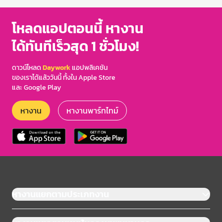
โหลดแอปตอนนี้ หางาน
ได้ทันทีเร็วสุด 1 ชั่วโมง!
ดาวน์โหลด
Daywork
แอปพลิเคชัน
ของเราได้แล้ววันนี้ ทั้งใน Apple Store
และ Google Play
หางาน
หางานพาร์ทไทม์
หางานแยกตามประเภทงาน