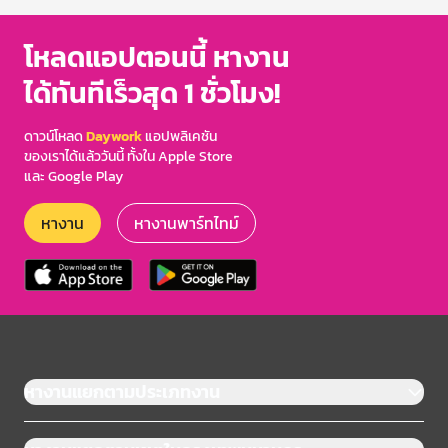
โหลดแอปตอนนี้ หางาน
ได้ทันทีเร็วสุด 1 ชั่วโมง!
ดาวน์โหลด
Daywork
แอปพลิเคชัน
ของเราได้แล้ววันนี้ ทั้งใน Apple Store
และ Google Play
หางาน
หางานพาร์ทไทม์
หางานแยกตามประเภทงาน