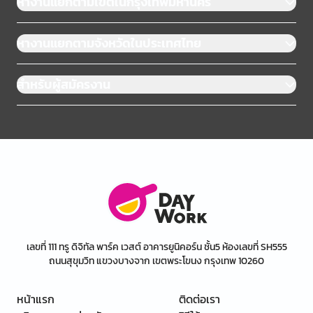
หางานแยกตามเขตในกรุงเทพมหานคร
หางานแยกตามจังหวัดในประเทศไทย
สำหรับผู้สมัครงาน
เลขที่ 111 ทรู ดิจิทัล พาร์ค เวสต์ อาคารยูนิคอร์น ชั้น5 ห้องเลขที่ SH555
ถนนสุขุมวิท แขวงบางจาก เขตพระโขนง กรุงเทพ 10260
หน้าแรก
ติดต่อเรา