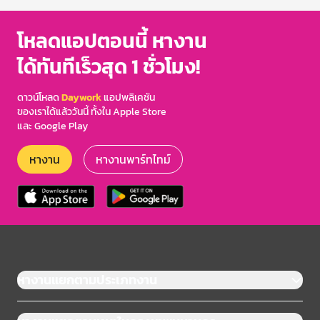
โหลดแอปตอนนี้ หางาน
ได้ทันทีเร็วสุด 1 ชั่วโมง!
ดาวน์โหลด
Daywork
แอปพลิเคชัน
ของเราได้แล้ววันนี้ ทั้งใน Apple Store
และ Google Play
หางาน
หางานพาร์ทไทม์
หางานแยกตามประเภทงาน