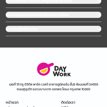
หางานแยกตามเขตในกรุงเทพมหานคร
หางานแยกตามจังหวัดในประเทศไทย
สำหรับผู้สมัครงาน
เลขที่ 111 ทรู ดิจิทัล พาร์ค เวสต์ อาคารยูนิคอร์น ชั้น5 ห้องเลขที่ SH555
ถนนสุขุมวิท แขวงบางจาก เขตพระโขนง กรุงเทพ 10260
หน้าแรก
ติดต่อเรา