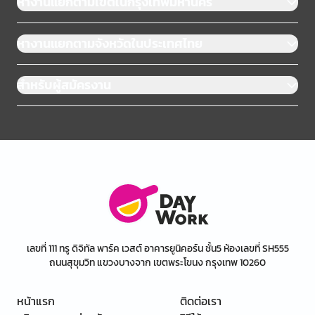
หางานแยกตามเขตในกรุงเทพมหานคร
หางานแยกตามจังหวัดในประเทศไทย
สำหรับผู้สมัครงาน
เลขที่ 111 ทรู ดิจิทัล พาร์ค เวสต์ อาคารยูนิคอร์น ชั้น5 ห้องเลขที่ SH555
ถนนสุขุมวิท แขวงบางจาก เขตพระโขนง กรุงเทพ 10260
หน้าแรก
ติดต่อเรา