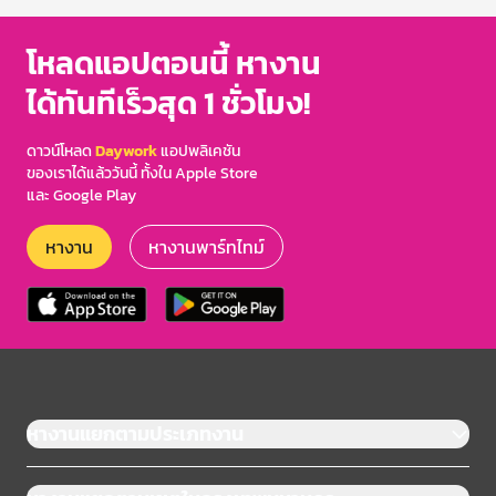
โหลดแอปตอนนี้ หางาน
ได้ทันทีเร็วสุด 1 ชั่วโมง!
ดาวน์โหลด
Daywork
แอปพลิเคชัน
ของเราได้แล้ววันนี้ ทั้งใน Apple Store
และ Google Play
หางาน
หางานพาร์ทไทม์
หางานแยกตามประเภทงาน