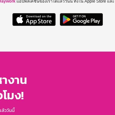
Daywork
แอปพลิเคชันของเราได้แล้ววันนี้ ทั้งใน Apple Store แล
หางาน
่วโมง!
้ววันนี้