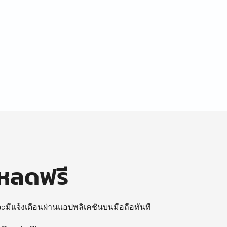
โหลดฟรี
 จะมีแจ้งเตือนผ่านแอปพลิเคชันบนมือถือทันที