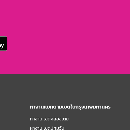
หางานแยกตามเขตในกรุงเทพมหานคร
หางาน เขตคลองเตย
หางาน เขตปทุมวัน