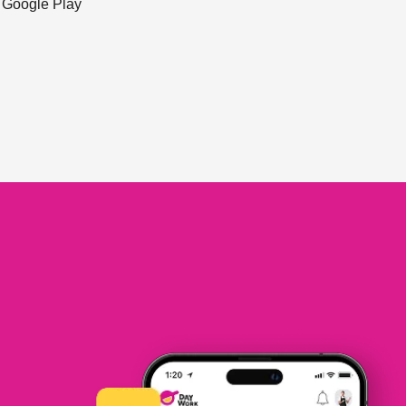
ะ Google Play