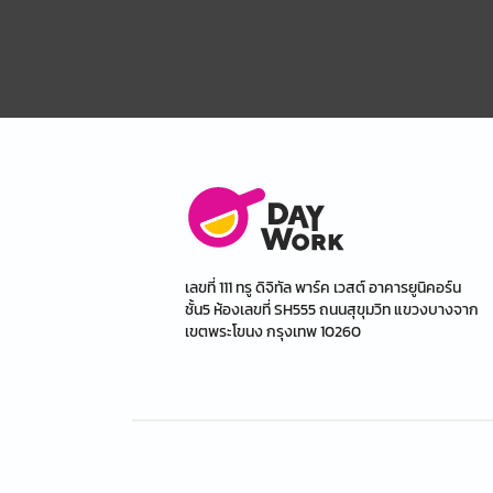
เลขที่ 111 ทรู ดิจิทัล พาร์ค เวสต์ อาคารยูนิคอร์น
ชั้น5 ห้องเลขที่ SH555 ถนนสุขุมวิท แขวงบางจาก
เขตพระโขนง กรุงเทพ 10260