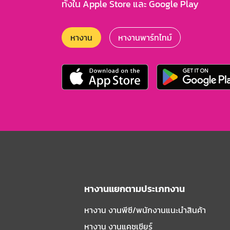
ทั้งใน Apple Store และ Google Play
หางาน
หางานพาร์ทไทม์
หางานแยกตามประเภทงาน
หางาน งานพีซี/พนักงานแนะนําสินค้า
หางาน งานแคชเชียร์