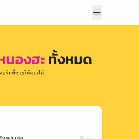
 หนองฮะ
ทั้งหมด
อร์มที่ช่วยให้คุณได้
กตำบล/แขวง