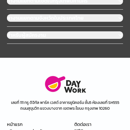
หางานแยกตามเขตในกรุงเทพมหานคร
หางานแยกตามจังหวัดในประเทศไทย
สำหรับผู้สมัครงาน
เลขที่ 111 ทรู ดิจิทัล พาร์ค เวสต์ อาคารยูนิคอร์น ชั้น5 ห้องเลขที่ SH555
ถนนสุขุมวิท แขวงบางจาก เขตพระโขนง กรุงเทพ 10260
หน้าแรก
ติดต่อเรา