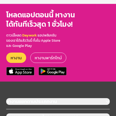
โหลดแอปตอนนี้ หางาน
ได้ทันทีเร็วสุด 1 ชั่วโมง!
ดาวน์โหลด
Daywork
แอปพลิเคชัน
ของเราได้แล้ววันนี้ ทั้งใน Apple Store
และ Google Play
หางาน
หางานพาร์ทไทม์
หางานแยกตามประเภทงาน