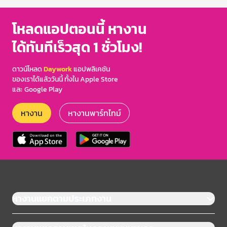
โหลดแอปตอนนี้ หางาน
ได้ทันทีเร็วสุด 1 ชั่วโมง!
ดาวน์โหลด
Daywork
แอปพลิเคชัน
ของเราได้แล้ววันนี้ ทั้งใน Apple Store
และ Google Play
หางาน
หางานพาร์ทไทม์
หางานแยกตามประเภทงาน