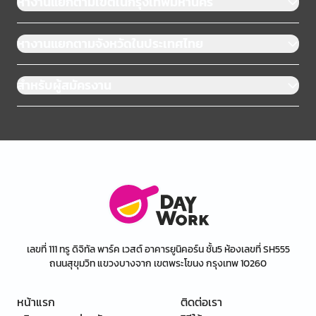
หางานแยกตามเขตในกรุงเทพมหานคร
หางานแยกตามจังหวัดในประเทศไทย
สำหรับผู้สมัครงาน
เลขที่ 111 ทรู ดิจิทัล พาร์ค เวสต์ อาคารยูนิคอร์น ชั้น5 ห้องเลขที่ SH555
ถนนสุขุมวิท แขวงบางจาก เขตพระโขนง กรุงเทพ 10260
หน้าแรก
ติดต่อเรา