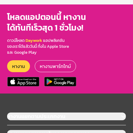
โหลดแอปตอนนี้ หางาน
ได้ทันทีเร็วสุด 1 ชั่วโมง!
ดาวน์โหลด
Daywork
แอปพลิเคชัน
ของเราได้แล้ววันนี้ ทั้งใน Apple Store
และ Google Play
หางาน
หางานพาร์ทไทม์
หางานแยกตามประเภทงาน