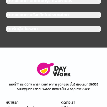
หางานแยกตามเขตในกรุงเทพมหานคร
หางานแยกตามจังหวัดในประเทศไทย
สำหรับผู้สมัครงาน
เลขที่ 111 ทรู ดิจิทัล พาร์ค เวสต์ อาคารยูนิคอร์น ชั้น5 ห้องเลขที่ SH555
ถนนสุขุมวิท แขวงบางจาก เขตพระโขนง กรุงเทพ 10260
หน้าแรก
ติดต่อเรา