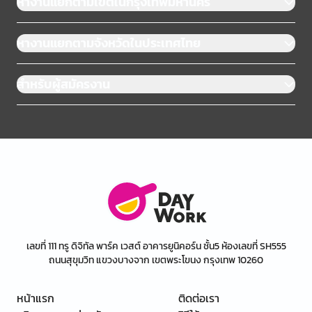
หางานแยกตามเขตในกรุงเทพมหานคร
หางานแยกตามจังหวัดในประเทศไทย
สำหรับผู้สมัครงาน
เลขที่ 111 ทรู ดิจิทัล พาร์ค เวสต์ อาคารยูนิคอร์น ชั้น5 ห้องเลขที่ SH555
ถนนสุขุมวิท แขวงบางจาก เขตพระโขนง กรุงเทพ 10260
หน้าแรก
ติดต่อเรา