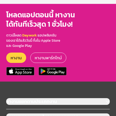
โหลดแอปตอนนี้ หางาน
ได้ทันทีเร็วสุด 1 ชั่วโมง!
ดาวน์โหลด
Daywork
แอปพลิเคชัน
ของเราได้แล้ววันนี้ ทั้งใน Apple Store
และ Google Play
หางาน
หางานพาร์ทไทม์
หางานแยกตามประเภทงาน