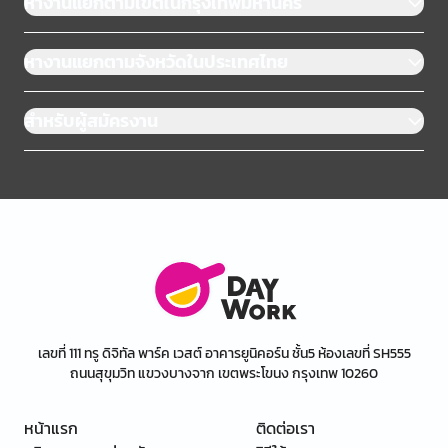
หางานแยกตามเขตในกรุงเทพมหานคร
หางานแยกตามจังหวัดในประเทศไทย
สำหรับผู้สมัครงาน
เลขที่ 111 ทรู ดิจิทัล พาร์ค เวสต์ อาคารยูนิคอร์น ชั้น5 ห้องเลขที่ SH555
ถนนสุขุมวิท แขวงบางจาก เขตพระโขนง กรุงเทพ 10260
หน้าแรก
ติดต่อเรา