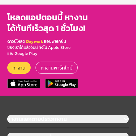
โหลดแอปตอนนี้ หางาน
ได้ทันทีเร็วสุด 1 ชั่วโมง!
ดาวน์โหลด
Daywork
แอปพลิเคชัน
ของเราได้แล้ววันนี้ ทั้งใน Apple Store
และ Google Play
หางาน
หางานพาร์ทไทม์
หางานแยกตามประเภทงาน